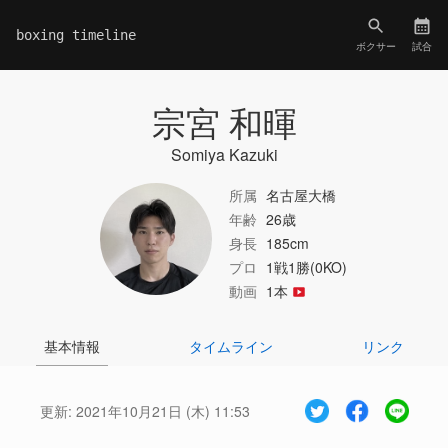
boxing timeline
ボクサー
試合
宗宮 和暉
Somiya Kazuki
所属
名古屋大橋
年齢
26歳
身長
185cm
プロ
1戦1勝(0KO)
動画
1本
基本情報
タイムライン
リンク
更新:
2021年10月21日 (木) 11:53