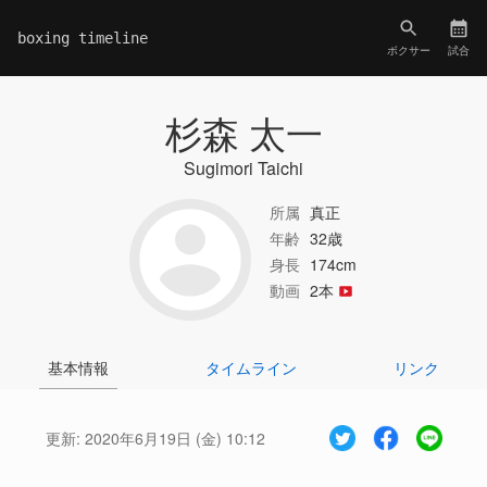
boxing timeline
ボクサー
試合
杉森 太一
Sugimori Taichi
所属
真正
年齢
32歳
身長
174cm
動画
2本
基本情報
タイムライン
リンク
更新:
2020年6月19日 (金) 10:12