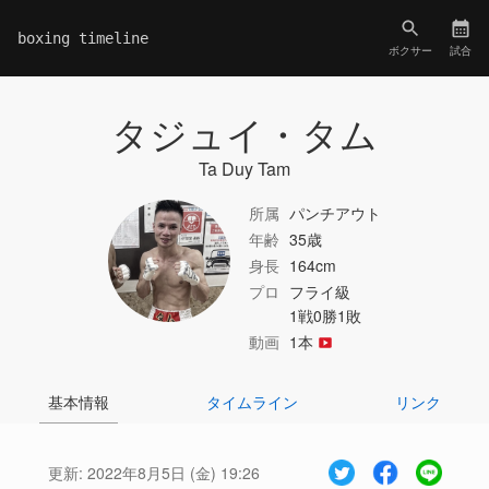
boxing timeline
ボクサー
試合
タジュイ・タム
Ta Duy Tam
所属
パンチアウト
年齢
35歳
身長
164cm
プロ
フライ級
1戦0勝1敗
動画
1本
基本情報
タイムライン
リンク
更新:
2022年8月5日 (金) 19:26