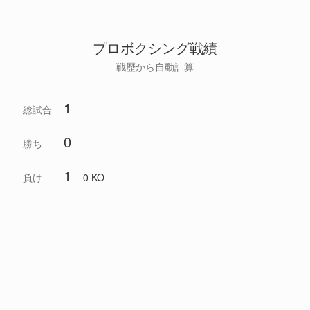
プロボクシング戦績
戦歴から自動計算
1
総試合
0
勝ち
1
負け
0 KO