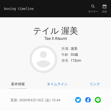
boxing timeline
ボクサー
試合
テイル 渥美
Tae Il Atsumi
所属
渥美
年齢
33歳
身長
172cm
基本情報
タイムライン
リンク
更新:
2020年6月19日 (金) 10:44