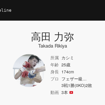
eline
高田 力弥
Takada Rikiya
所属
カシミ
年齢
25歳
身長
174cm
プロ
フェザー級…
3戦1勝(0KO)2敗
動画
3本