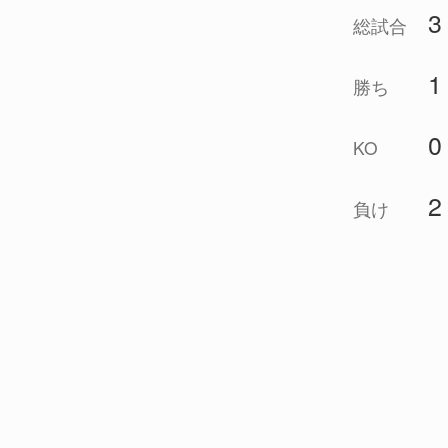
3
総試合
1
勝ち
0
KO
2
負け