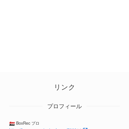
リンク
プロフィール
BoxRec プロ