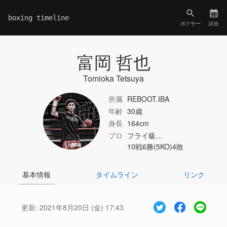
boxing timeline
ボクサー
試合
富岡 哲也
Tomioka Tetsuya
所属
REBOOT.IBA
年齢
30歳
身長
164cm
プロ
フライ級…
10戦6勝(5KO)4敗
基本情報
タイムライン
リンク
更新:
2021年8月20日 (金) 17:43