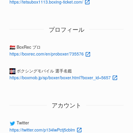
https://tetsubox1113.boxing-ticket.com/
プロフィール
BoxRec プロ
https://boxrec.com/en/proboxer/735576
ボクシングモバイル 選手名鑑
https://boxmob.jp/sp/boxer/boxer.html?boxer_id=5657
アカウント
Twitter
https://twitter.com/p134lwPctj5cblm