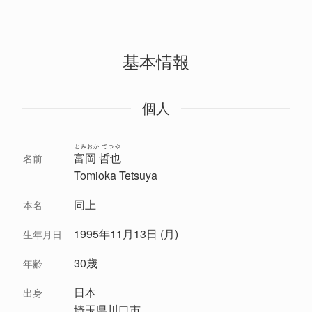
基本情報
個人
とみおか てつや
富岡 哲也
名前
Tomioka Tetsuya
同上
本名
1995年11月13日 (月)
生年月日
30歳
年齢
日本
出身
埼玉県川口市