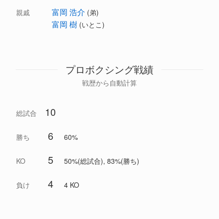
富岡 浩介
親戚
(弟)
富岡 樹
(いとこ)
プロボクシング戦績
戦歴から自動計算
10
総試合
6
勝ち
60%
5
KO
50%(総試合), 83%(勝ち)
4
負け
4 KO