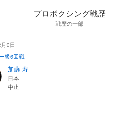
プロボクシング戦歴
戦歴の一部
2月9日
ー級6回戦
加藤 寿
日本
中止