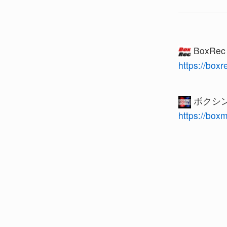
BoxRe
https://box
ボクシン
https://box