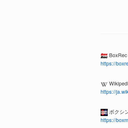
BoxRe
https://box
Wikiped
https://j
ボクシン
https://box