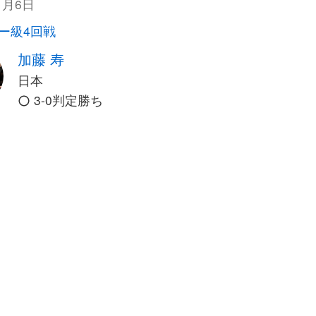
1月6日
ー級4回戦
加藤 寿
日本
3-0判定勝ち