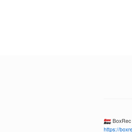
BoxRe
https://box