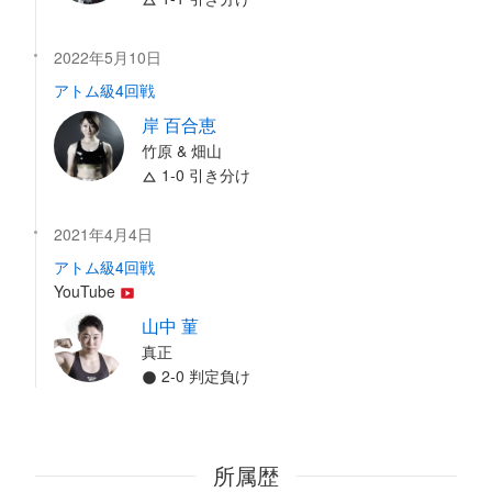
2022年5月10日
アトム級4回戦
岸 百合恵
竹原 & 畑山
1-0 引き分け
2021年4月4日
アトム級4回戦
YouTube
山中 菫
真正
2-0 判定負け
所属歴