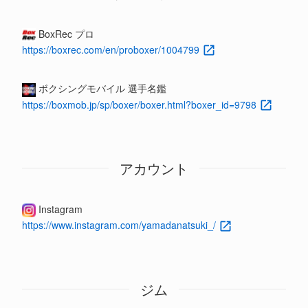
BoxRec プロ
https://boxrec.com/en/proboxer/1004799
ボクシングモバイル 選手名鑑
https://boxmob.jp/sp/boxer/boxer.html?boxer_id=9798
アカウント
Instagram
https://www.instagram.com/yamadanatsuki_/
ジム