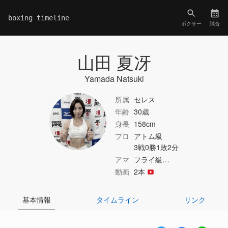
boxing timeline
ボクサー
試合
山田 夏冴
Yamada Natsuki
所属
セレス
年齢
30歳
身長
158cm
プロ
アトム級
3戦0勝1敗2分
アマ
フライ級…
動画
2本
基本情報
タイムライン
リンク