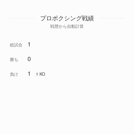
プロボクシング戦績
戦歴から自動計算
1
総試合
0
勝ち
1
負け
1 KO