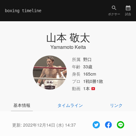
boxing timeline
ボクサー
試合
山本 敬太
Yamamoto Keita
所属
野口
年齢
33歳
身長
165cm
プロ
1戦0勝1敗
動画
1本
基本情報
タイムライン
リンク
更新:
2022年12月14日 (水) 14:37