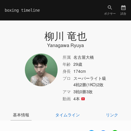
boxing timeline
ボクサー
試合
柳川 竜也
Yanagawa Ryuya
所属
名古屋大橋
年齢
29歳
身長
174cm
プロ
スーパーライト級
4戦2勝(1KO)2敗
アマ
3戦0勝3敗
動画
4本
基本情報
タイムライン
リンク