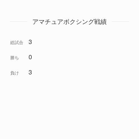
アマチュアボクシング戦績
3
総試合
0
勝ち
3
負け