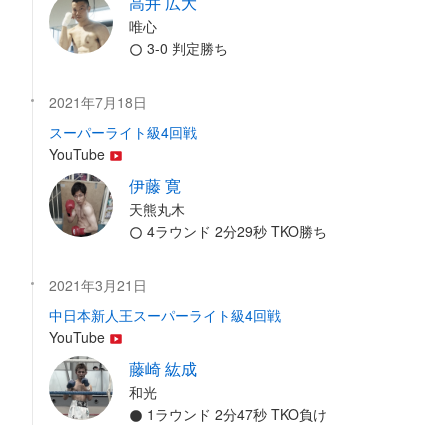
高井 広大
唯心
3-0 判定勝ち
2021年7月18日
スーパーライト級4回戦
YouTube
伊藤 寛
天熊丸木
4ラウンド 2分29秒 TKO勝ち
2021年3月21日
中日本新人王スーパーライト級4回戦
YouTube
藤崎 紘成
和光
1ラウンド 2分47秒 TKO負け