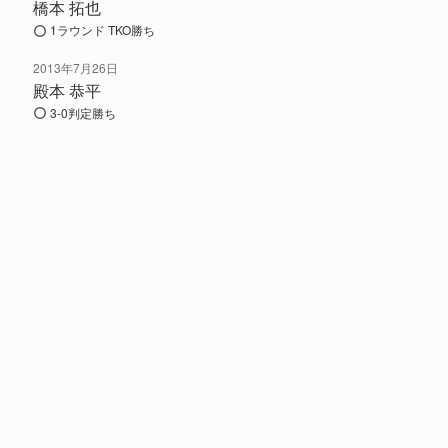
橋本 拓也
1ラウンド TKO勝ち
2013年7月26日
殿本 恭平
3-0判定勝ち