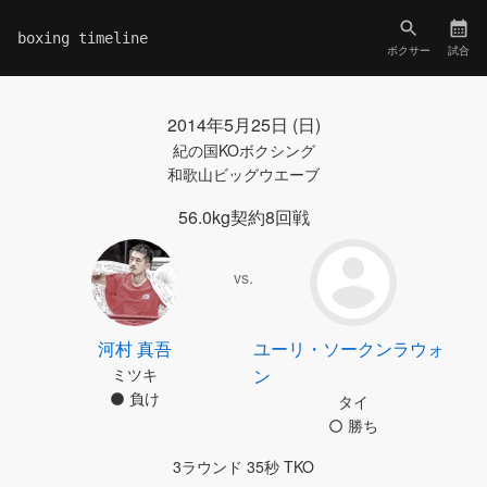
boxing timeline
ボクサー
試合
2014年5月25日 (日)
紀の国KOボクシング
和歌山ビッグウエーブ
56.0kg契約8回戦
vs.
河村 真吾
ユーリ・ソークンラウォ
ミツキ
ン
負け
タイ
勝ち
3ラウンド 35秒 TKO