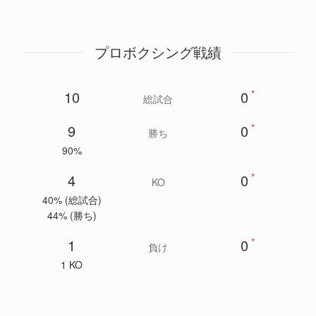
プロボクシング戦績
10
0
*
総試合
9
0
*
勝ち
90%
4
0
*
KO
40% (総試合)
44% (勝ち)
1
0
*
負け
1 KO