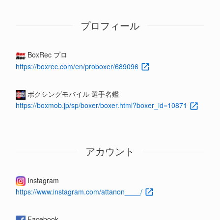
プロフィール
BoxRec プロ
https://boxrec.com/en/proboxer/689096
ボクシングモバイル 選手名鑑
https://boxmob.jp/sp/boxer/boxer.html?boxer_id=10871
アカウント
Instagram
https://www.instagram.com/attanon____/
Facebook