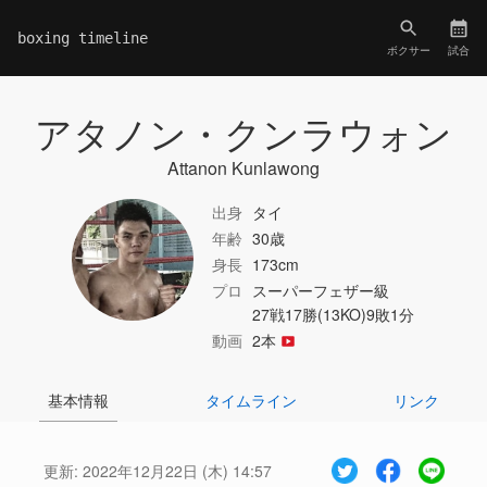
boxing timeline
ボクサー
試合
アタノン・クンラウォン
Attanon Kunlawong
出身
タイ
年齢
30歳
身長
173cm
プロ
スーパーフェザー級
27戦17勝(13KO)9敗1分
動画
2本
基本情報
タイムライン
リンク
更新:
2022年12月22日 (木) 14:57