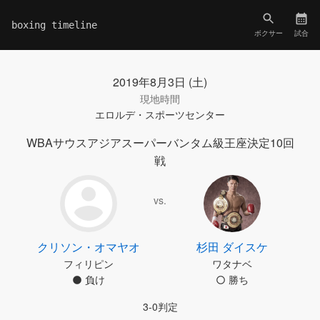
boxing timeline
ボクサー
試合
2019年8月3日 (土)
現地時間
エロルデ・スポーツセンター
WBAサウスアジアスーパーバンタム級王座決定10回
戦
vs.
クリソン・オマヤオ
杉田 ダイスケ
フィリピン
ワタナベ
負け
勝ち
3-0判定