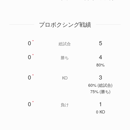
プロボクシング戦績
0
*
5
総試合
0
*
4
勝ち
80%
0
*
3
KO
60% (総試合)
75% (勝ち)
0
*
1
負け
0 KO