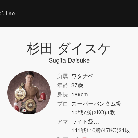
eline
杉田 ダイスケ
Sugita Daisuke
所属
ワタナベ
年齢
37歳
身長
169cm
プロ
スーパーバンタム級
10戦7勝(3KO)3敗
アマ
ライト級…
141戦110勝(47KO)31敗