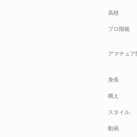
高校
プロ階級
アマチュア
身長
構え
スタイル
動画