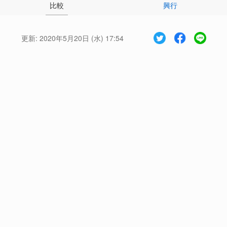
比較
興行
更新:
2020年5月20日 (水) 17:54