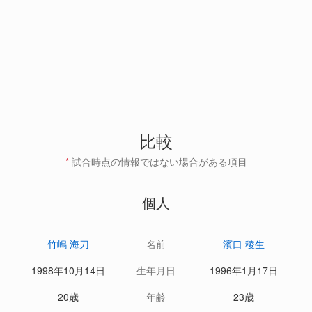
比較
*
試合時点の情報ではない場合がある項目
個人
竹嶋 海刀
名前
濱口 稜生
1998年10月14日
生年月日
1996年1月17日
20歳
年齢
23歳