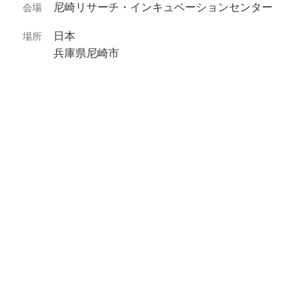
尼崎リサーチ・インキュベーションセンター
会場
日本
場所
兵庫県尼崎市