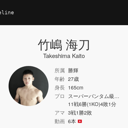
eline
竹嶋 海刀
Takeshima Kaito
所属
勝輝
年齢
27歳
身長
165cm
プロ
スーパーバンタム級…
11戦6勝(1KO)4敗1分
アマ
3戦1勝2敗
動画
6本