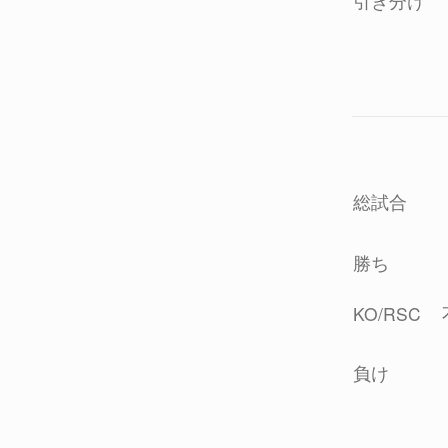
引き分け
総試合
勝ち
KO/RSC
負け