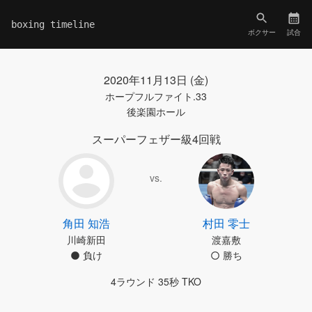
boxing timeline
ボクサー
試合
2020年11月13日 (金)
ホープフルファイト.33
後楽園ホール
スーパーフェザー級4回戦
vs.
角田 知浩
村田 零士
川崎新田
渡嘉敷
負け
勝ち
4ラウンド 35秒 TKO