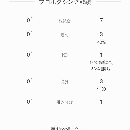
プロボクシング戦績
0
*
7
総試合
0
*
3
勝ち
43%
0
*
1
KO
14% (総試合)
33% (勝ち)
0
*
3
負け
1 KO
0
*
1
引き分け
最近の試合