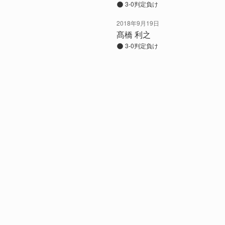
3-0判定負け
2018年9月19日
髙橋 利之
3-0判定負け