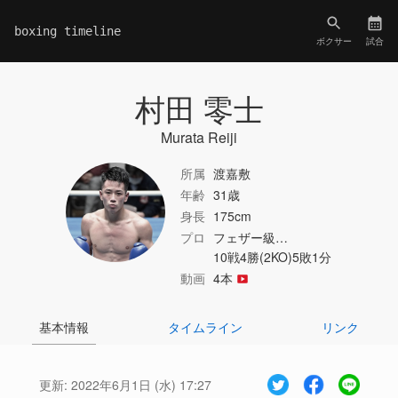
boxing timeline
ボクサー
試合
村田 零士
Murata Reiji
所属
渡嘉敷
年齢
31歳
身長
175cm
プロ
フェザー級…
10戦4勝(2KO)5敗1分
動画
4本
基本情報
タイムライン
リンク
更新:
2022年6月1日 (水) 17:27