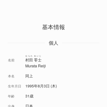
基本情報
個人
むらた れいじ
村田 零士
名前
Murata Reiji
同上
本名
1995年8月3日 (木)
生年月日
31歳
年齢
日本
出身