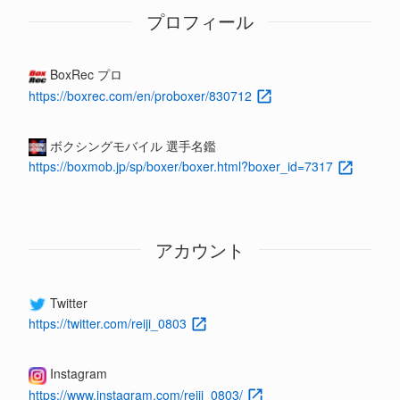
プロフィール
BoxRec プロ
https://boxrec.com/en/proboxer/830712
ボクシングモバイル 選手名鑑
https://boxmob.jp/sp/boxer/boxer.html?boxer_id=7317
アカウント
Twitter
https://twitter.com/reiji_0803
Instagram
https://www.instagram.com/reiji_0803/