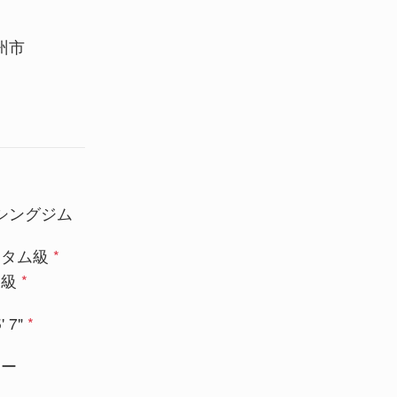
州市
シングジム
ンタム級
*
ム級
*
' 7"
*
ポー