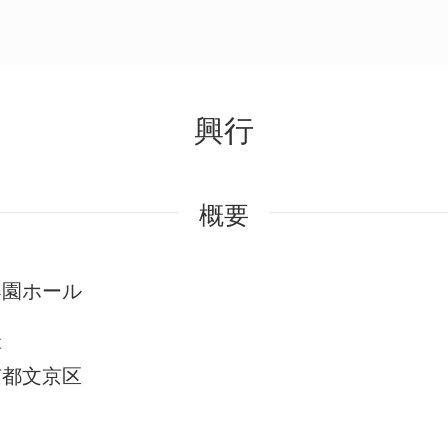
興行
概要
楽園ホール
本
京都文京区