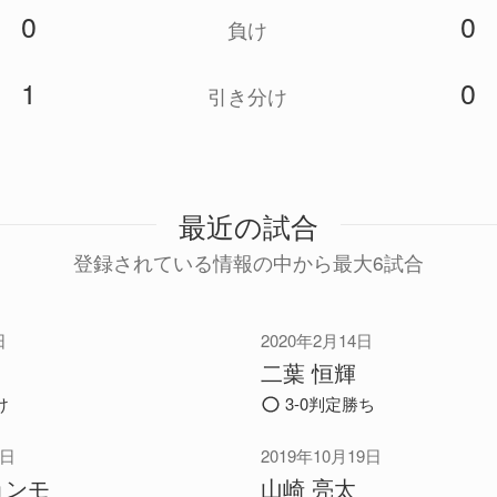
0
0
負け
1
0
引き分け
最近の試合
登録されている情報の中から最大6試合
日
2020年2月14日
二葉 恒輝
け
3-0判定勝ち
2日
2019年10月19日
ョンモ
山崎 亮太