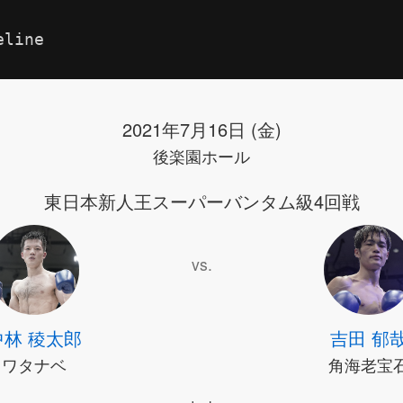
eline
2021年7月16日 (金)
後楽園ホール
東日本新人王スーパーバンタム級4回戦
vs.
中林 稜太郎
吉田 郁
ワタナベ
角海老宝