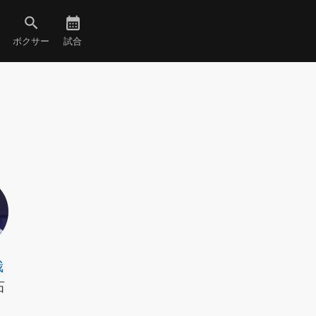
ボクサー
試合
哉
石