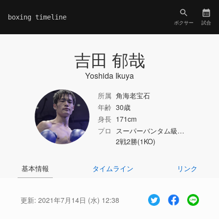
boxing timeline
ボクサー
試合
吉田 郁哉
Yoshida Ikuya
所属
角海老宝石
年齢
30歳
身長
171cm
プロ
スーパーバンタム級…
2戦2勝(1KO)
基本情報
タイムライン
リンク
更新:
2021年7月14日 (水) 12:38