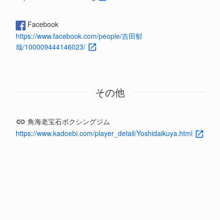
Facebook
https://www.facebook.com/people/吉田郁
哉/100009444146023/
その他
角海老宝石ボクシングジム
https://www.kadoebi.com/player_detail/Yoshidaikuya.html