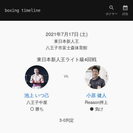
boxing timeline
ボクサー
試合
2021年7月17日 (土)
東日本新人王
八王子市富士森体育館
東日本新人王ライト級4回戦
vs.
池上 いつ己
小原 健人
八王子中屋
Reason押上
勝ち
負け
3-0判定