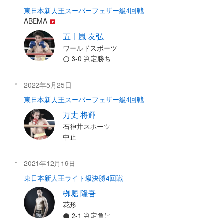
東日本新人王スーパーフェザー級4回戦
ABEMA
五十嵐 友弘
ワールドスポーツ
3-0 判定勝ち
2022年5月25日
東日本新人王スーパーフェザー級4回戦
万丈 将輝
石神井スポーツ
中止
2021年12月19日
東日本新人王ライト級決勝4回戦
栁堀 隆吾
花形
2-1 判定負け