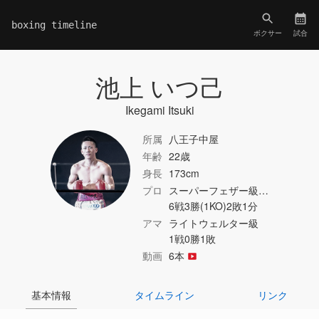
boxing timeline
ボクサー
試合
池上 いつ己
Ikegami Itsuki
所属
八王子中屋
年齢
22歳
身長
173cm
プロ
スーパーフェザー級…
6戦3勝(1KO)2敗1分
アマ
ライトウェルター級
1戦0勝1敗
動画
6本
基本情報
タイムライン
リンク