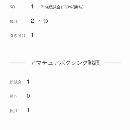
1
KO
17%(総試合), 33%(勝ち)
2
負け
1 KO
1
引き分け
アマチュアボクシング戦績
1
総試合
0
勝ち
1
負け