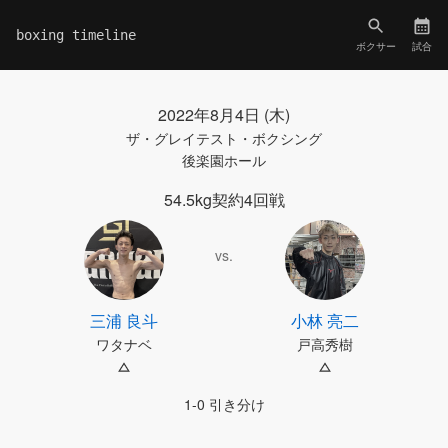
boxing timeline
ボクサー
試合
2022年8月4日 (木)
ザ・グレイテスト・ボクシング
後楽園ホール
54.5kg契約4回戦
vs.
三浦 良斗
小林 亮二
ワタナベ
戸高秀樹
1-0 引き分け