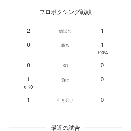
プロボクシング戦績
2
1
総試合
0
1
勝ち
100%
0
0
KO
1
0
負け
0 KO
1
0
引き分け
最近の試合