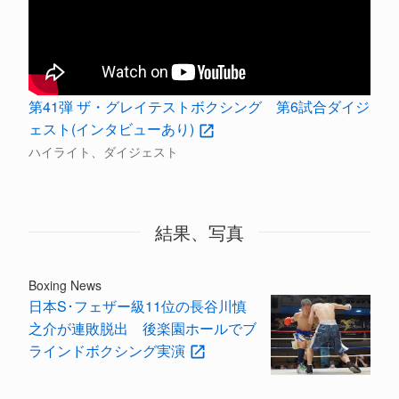
第41弾 ザ・グレイテストボクシング 第6試合ダイジ
ェスト(インタビューあり)
ハイライト、ダイジェスト
結果、写真
Boxing News
日本S･フェザー級11位の長谷川慎
之介が連敗脱出 後楽園ホールでブ
ラインドボクシング実演