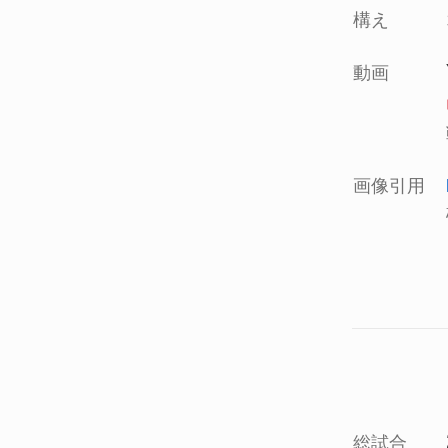
構え
動画
画像引用
総試合