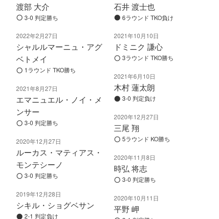
渡部 大介
石井 渡士也
3-0 判定勝ち
6ラウンド TKO負け
2022年2月27日
2021年10月10日
シャルルマーニュ・アグ
ドミニク 謙心
ベトメイ
3ラウンド TKO勝ち
1ラウンド TKO勝ち
2021年6月10日
木村 蓮太朗
2021年8月27日
エマニュエル・ノイ・メ
3-0 判定負け
ンサー
2020年12月27日
3-0 判定勝ち
三尾 翔
5ラウンド KO勝ち
2020年12月27日
ルーカス・マティアス・
2020年11月8日
モンテシーノ
時弘 将志
3-0 判定勝ち
3-0 判定勝ち
2019年12月28日
2020年10月11日
シキル・ショグベサン
平野 岬
2-1 判定負け