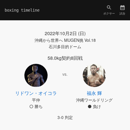
boxing timeline
ボクサー
試合
2022年10月2日 (日)
沖縄から世界へ MUGEN挑 Vol.18
石川多目的ドーム
58.0kg契約8回戦
vs.
リドワン・オイコラ
福永 輝
平仲
沖縄ワールドリング
勝ち
負け
3-0 判定