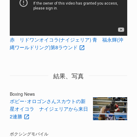
赤 リドワンオイコラ(ナイジェリア) 青 福永輝(沖
縄ワールドリング)第8ラウンド
結果、写真
Boxing News
ボビー･オロゴンさんスカウトの新
星オイコラ ナイジェリアから来日
2連勝
ボクシングモバイル