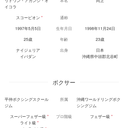
リドワン・アカンジ・オ
本名
同上
イコラ
スコーピオン
*
通称
1997年5月5日
生年月日
1998年11月24日
25歳
年齢
23歳
ナイジェリア
出身
日本
イバダン
沖縄県中頭郡北谷町
ボクサー
平仲ボクシングスクール
所属
沖縄ワールドリングボク
ジム
シングジム
スーパーフェザー級
*
プロ階級
フェザー級
*
ライト級
*