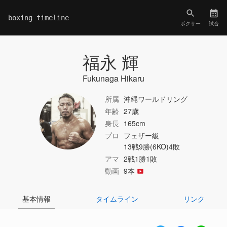
boxing timeline
ボクサー
試合
福永 輝
Fukunaga Hikaru
所属
沖縄ワールドリング
年齢
27歳
身長
165cm
プロ
フェザー級
13戦9勝(6KO)4敗
アマ
2戦1勝1敗
動画
9本
基本情報
タイムライン
リンク