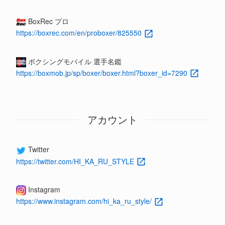
BoxRec プロ
https://boxrec.com/en/proboxer/825550
ボクシングモバイル 選手名鑑
https://boxmob.jp/sp/boxer/boxer.html?boxer_id=7290
アカウント
Twitter
https://twitter.com/HI_KA_RU_STYLE
Instagram
https://www.instagram.com/hi_ka_ru_style/