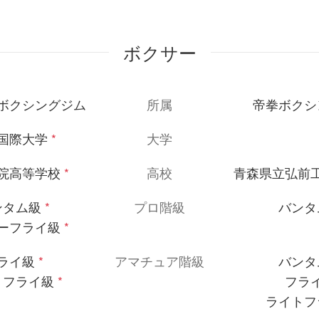
ボクサー
ボクシングジム
所属
帝拳ボクシ
国際大学
*
大学
院高等学校
*
高校
青森県立弘前
ンタム級
*
プロ階級
バンタ
ーフライ級
*
ライ級
*
アマチュア階級
バンタ
トフライ級
*
フラ
ライトフ