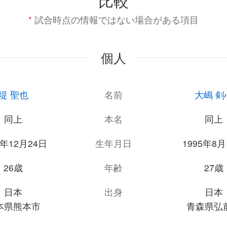
比較
*
試合時点の情報ではない場合がある項目
個人
堤 聖也
名前
大嶋 剣
同上
本名
同上
5年12月24日
生年月日
1995年8月
26歳
年齢
27歳
日本
出身
日本
本県熊本市
青森県弘