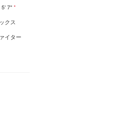
5' 7"
*
ックス
ァイター