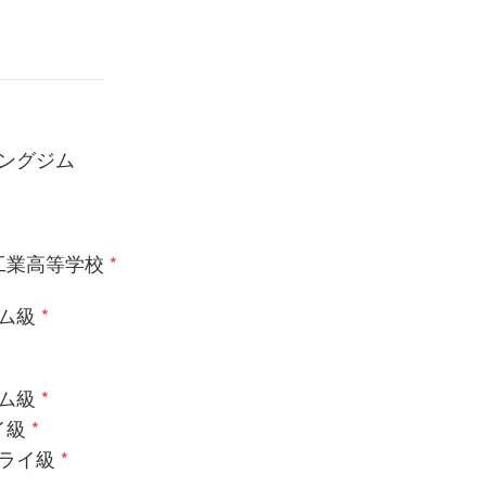
ングジム
工業高等学校
*
ム級
*
ム級
*
イ級
*
ライ級
*