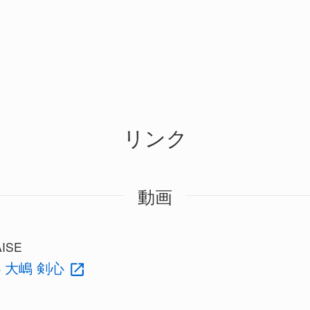
リンク
動画
ISE
S 大嶋 剣心