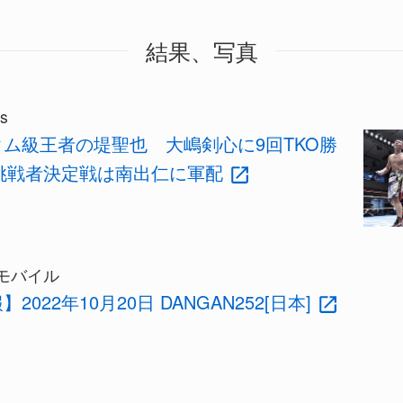
結果、写真
s
ム級王者の堤聖也 大嶋剣心に9回TKO勝
 挑戦者決定戦は南出仁に軍配
モバイル
2022年10月20日 DANGAN252[日本]