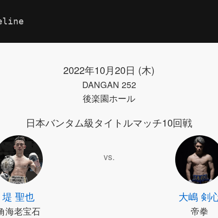
eline
2022年10月20日 (木)
DANGAN 252
後楽園ホール
日本バンタム級タイトルマッチ10回戦
vs.
堤 聖也
大嶋 剣
角海老宝石
帝拳