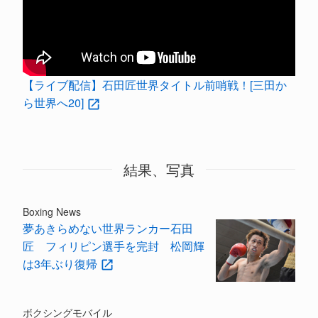
【ライブ配信】石田匠世界タイトル前哨戦！[三田か
ら世界へ20]
結果、写真
Boxing News
夢あきらめない世界ランカー石田
匠 フィリピン選手を完封 松岡輝
は3年ぶり復帰
ボクシングモバイル