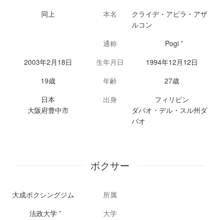
同上
本名
クライデ・アビラ・アザ
ルコン
通称
Pogi
*
2003年2月18日
生年月日
1994年12月12日
19歳
年齢
27歳
日本
出身
フィリピン
大阪府豊中市
ダバオ・デル・スル州ダ
バオ
ボクサー
大成ボクシングジム
所属
法政大学
*
大学