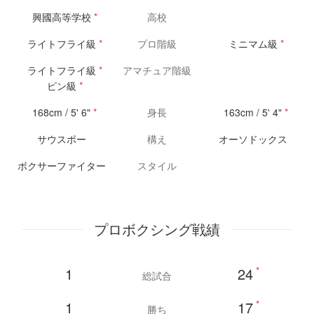
興國高等学校
*
高校
ライトフライ級
*
プロ階級
ミニマム級
*
ライトフライ級
*
アマチュア階級
ピン級
*
168cm / 5' 6"
*
身長
163cm / 5' 4"
*
サウスポー
構え
オーソドックス
ボクサーファイター
スタイル
プロボクシング戦績
1
24
*
総試合
1
17
*
勝ち