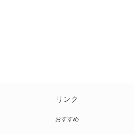
リンク
おすすめ