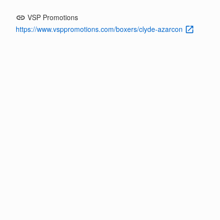
VSP Promotions
https://www.vsppromotions.com/boxers/clyde-azarcon