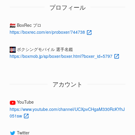
プロフィール
BoxRec プロ
https://boxrec.com/en/proboxer/744738
ボクシングモバイル 選手名鑑
https://boxmob.jp/sp/boxer/boxer.html?boxer_id=5797
アカウント
YouTube
https://www.youtube.com/channel/UCXpvCHgaM330RcKYhJ
051sw
Twitter