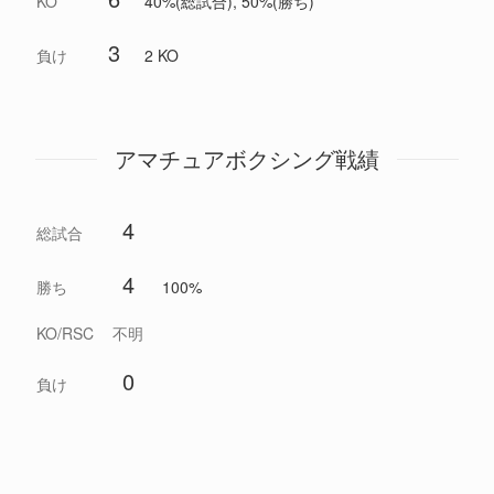
KO
40%(総試合), 50%(勝ち)
3
負け
2 KO
アマチュアボクシング戦績
4
総試合
4
勝ち
100%
KO/RSC
不明
0
負け