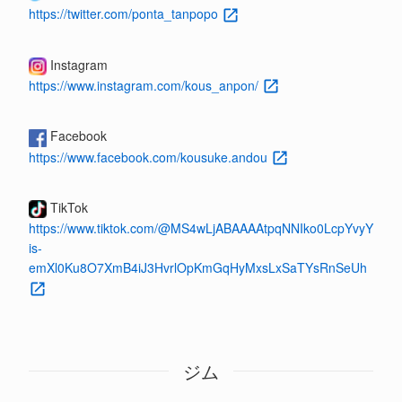
https://twitter.com/ponta_tanpopo
Instagram
https://www.instagram.com/kous_anpon/
Facebook
https://www.facebook.com/kousuke.andou
TikTok
https://www.tiktok.com/@MS4wLjABAAAAtpqNNIko0LcpYvyY
is-
emXl0Ku8O7XmB4iJ3HvrlOpKmGqHyMxsLxSaTYsRnSeUh
ジム