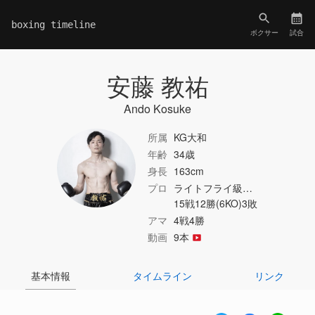
boxing timeline
ボクサー
試合
安藤 教祐
Ando Kosuke
所属
KG大和
年齢
34歳
身長
163cm
プロ
ライトフライ級…
15戦12勝(6KO)3敗
アマ
4戦4勝
動画
9本
基本情報
タイムライン
リンク