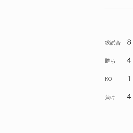
8
総試合
4
勝ち
1
KO
4
負け