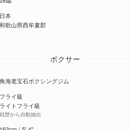
28歳
日本
和歌山県西牟婁郡
ボクサー
角海老宝石ボクシングジム
フライ級
ライトフライ級
戦歴から自動抽出
163cm / 5' 4"