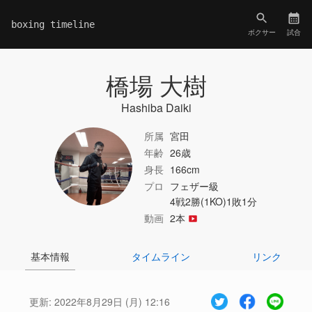
boxing timeline
ボクサー
試合
橋場 大樹
Hashiba Daiki
所属
宮田
年齢
26歳
身長
166cm
プロ
フェザー級
4戦2勝(1KO)1敗1分
動画
2本
基本情報
タイムライン
リンク
更新:
2022年8月29日 (月) 12:16