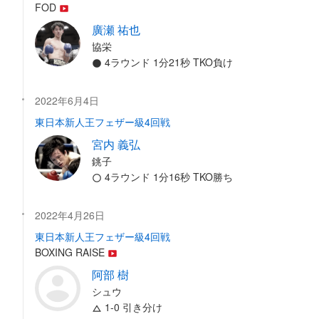
FOD
廣瀬 祐也
協栄
4ラウンド 1分21秒 TKO負け
2022年6月4日
東日本新人王フェザー級4回戦
宮内 義弘
銚子
4ラウンド 1分16秒 TKO勝ち
2022年4月26日
東日本新人王フェザー級4回戦
BOXING RAISE
阿部 樹
シュウ
1-0 引き分け