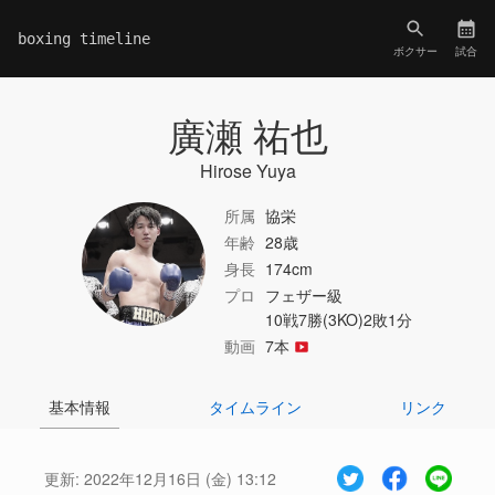
boxing timeline
ボクサー
試合
廣瀬 祐也
Hirose Yuya
所属
協栄
年齢
28歳
身長
174cm
プロ
フェザー級
10戦7勝(3KO)2敗1分
動画
7本
基本情報
タイムライン
リンク
更新:
2022年12月16日 (金) 13:12