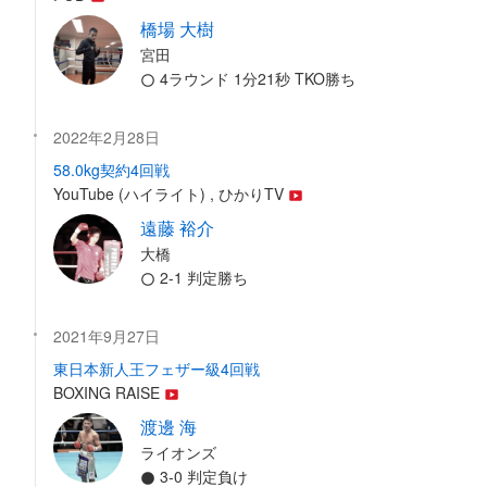
橋場 大樹
宮田
4ラウンド 1分21秒 TKO勝ち
2022年2月28日
58.0kg契約4回戦
YouTube (ハイライト) , ひかりTV
遠藤 裕介
大橋
2-1 判定勝ち
2021年9月27日
東日本新人王フェザー級4回戦
BOXING RAISE
渡邊 海
ライオンズ
3-0 判定負け