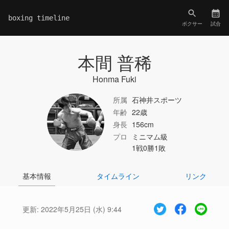
boxing timeline
ボクサー
試合
本間 普稀
Honma Fuki
所属
石神井スポーツ
年齢
22歳
身長
156cm
プロ
ミニマム級
1戦0勝1敗
基本情報
タイムライン
リンク
更新:
2022年5月25日 (水) 9:44