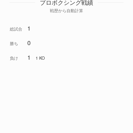
プロボクシング戦績
戦歴から自動計算
1
総試合
0
勝ち
1
負け
1 KO