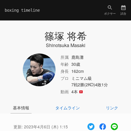
boxing timeline
ボクサー
試合
篠塚 将希
Shinotsuka Masaki
所属
鹿島灘
年齢
30歳
身長
162cm
プロ
ミニマム級
7戦2勝(2KO)4敗1分
動画
4本
基本情報
タイムライン
リンク
更新:
2023年4月6日 (木) 1:15