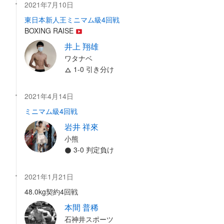
2021年7月10日
東日本新人王ミニマム級4回戦
BOXING RAISE
井上 翔雄
ワタナベ
1-0 引き分け
2021年4月14日
ミニマム級4回戦
岩井 祥來
小熊
3-0 判定負け
2021年1月21日
48.0kg契約4回戦
本間 普稀
石神井スポーツ