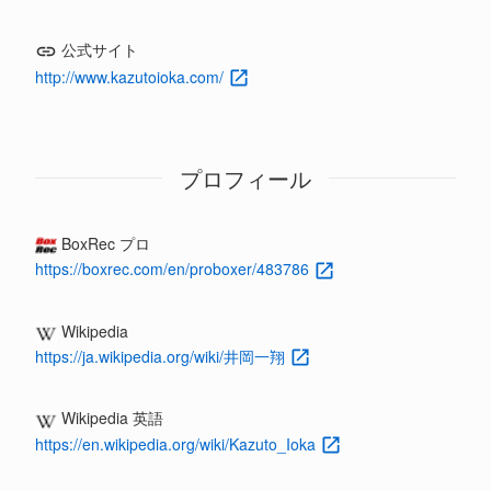
公式サイト
http://www.kazutoioka.com/
プロフィール
BoxRec プロ
https://boxrec.com/en/proboxer/483786
Wikipedia
https://ja.wikipedia.org/wiki/井岡一翔
Wikipedia 英語
https://en.wikipedia.org/wiki/Kazuto_Ioka