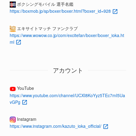
ボクシングモバイル 選手名鑑
https://boxmob.jp/sp/boxer/boxer.html?boxer_id=928
エキサイトマッチ ファンクラブ
https://www.wowow.co.jp/com/excitefan/boxer/boxer_ioka.ht
ml
アカウント
YouTube
https://www.youtube.com/channel/UCXI8KoYyz5TEc7mI5Ua
vGPg
Instagram
https://www.instagram.com/kazuto_ioka_official/