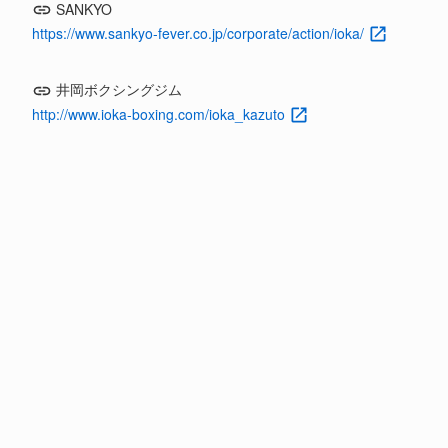
SANKYO
https://www.sankyo-fever.co.jp/corporate/action/ioka/
井岡ボクシングジム
http://www.ioka-boxing.com/ioka_kazuto