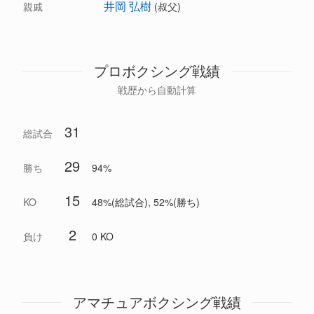
井岡 弘樹
親戚
(叔父)
プロボクシング戦績
戦歴から自動計算
31
総試合
29
勝ち
94%
15
KO
48%(総試合), 52%(勝ち)
2
負け
0 KO
アマチュアボクシング戦績