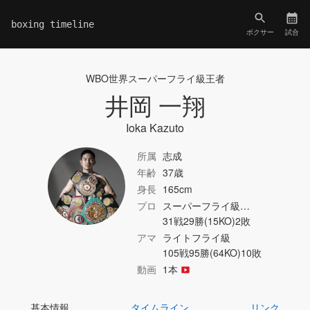
boxing timeline
ボクサー
試合
WBO世界スーパーフライ級王者
井岡 一翔
Ioka Kazuto
所属
志成
年齢
37歳
身長
165cm
プロ
スーパーフライ級…
31戦29勝(15KO)2敗
アマ
ライトフライ級
105戦95勝(64KO)10敗
動画
1本
基本情報
タイムライン
リンク