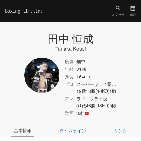
boxing timeline
ボクサー
試合
田中 恒成
Tanaka Kosei
所属
畑中
年齢
31歳
身長
164cm
プロ
スーパーフライ級…
19戦18勝(10KO)1敗
アマ
ライトフライ級
51戦46勝(13KO)5敗
動画
3本
基本情報
タイムライン
リンク