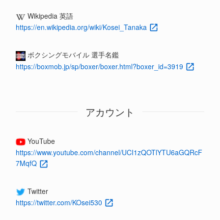
Wikipedia 英語
https://en.wikipedia.org/wiki/Kosei_Tanaka
ボクシングモバイル 選手名鑑
https://boxmob.jp/sp/boxer/boxer.html?boxer_id=3919
アカウント
YouTube
https://www.youtube.com/channel/UCI1zQOTlYTU6aGQRcF
7MqfQ
Twitter
https://twitter.com/KOsei530