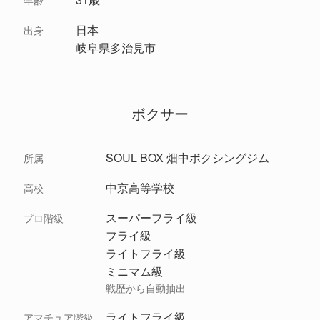
年齢
日本
出身
岐阜県多治見市
ボクサー
SOUL BOX 畑中ボクシングジム
所属
中京高等学校
高校
スーパーフライ級
プロ階級
フライ級
ライトフライ級
ミニマム級
戦歴から自動抽出
ライトフライ級
アマチュア階級