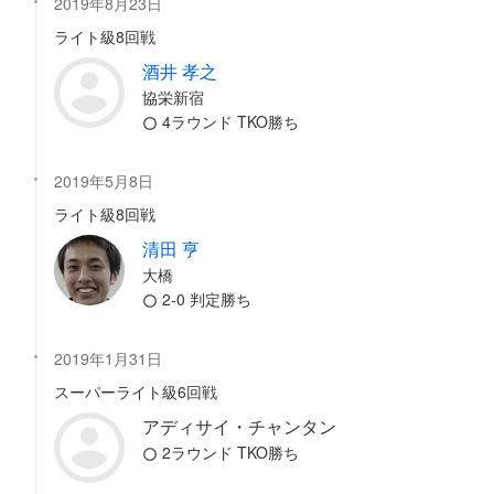
2019年8月23日
ライト級8回戦
酒井 孝之
協栄新宿
4ラウンド TKO勝ち
2019年5月8日
ライト級8回戦
清田 亨
大橋
2-0 判定勝ち
2019年1月31日
スーパーライト級6回戦
アディサイ・チャンタン
2ラウンド TKO勝ち