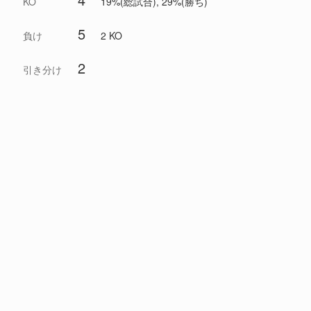
KO
19%(総試合), 29%(勝ち)
5
負け
2 KO
2
引き分け