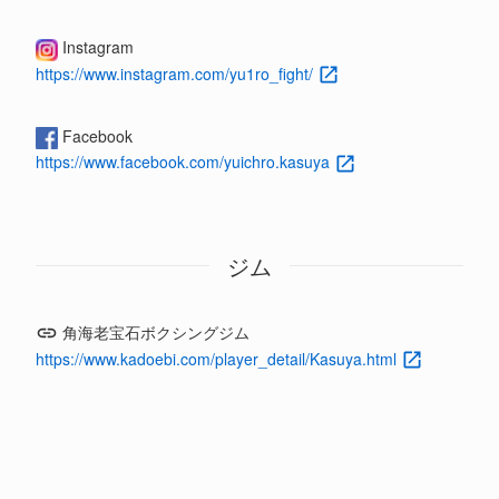
Instagram
https://www.instagram.com/yu1ro_fight/
Facebook
https://www.facebook.com/yuichro.kasuya
ジム
角海老宝石ボクシングジム
https://www.kadoebi.com/player_detail/Kasuya.html