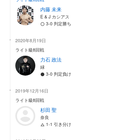
内藤 未来
E & J カシアス
3-0 判定勝ち
2020年8月19日
ライト級8回戦
力石 政法
緑
3-0 判定負け
2019年12月16日
ライト級8回戦
杉田 聖
奈良
1-1 引き分け