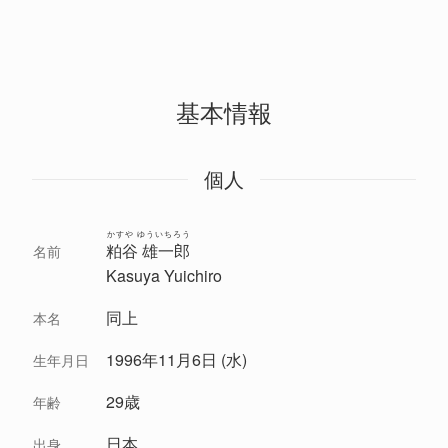
基本情報
個人
かすや ゆういちろう
粕谷 雄一郎
名前
Kasuya Yuichiro
同上
本名
1996年11月6日 (水)
生年月日
29歳
年齢
日本
出身