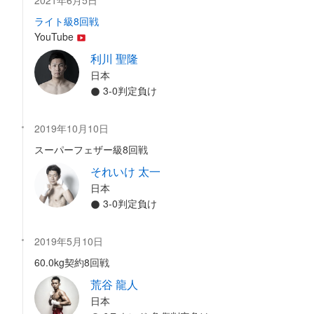
2021年6月5日
ライト級8回戦
YouTube
利川 聖隆
日本
3-0判定負け
2019年10月10日
スーパーフェザー級8回戦
それいけ 太一
日本
3-0判定負け
2019年5月10日
60.0kg契約8回戦
荒谷 龍人
日本