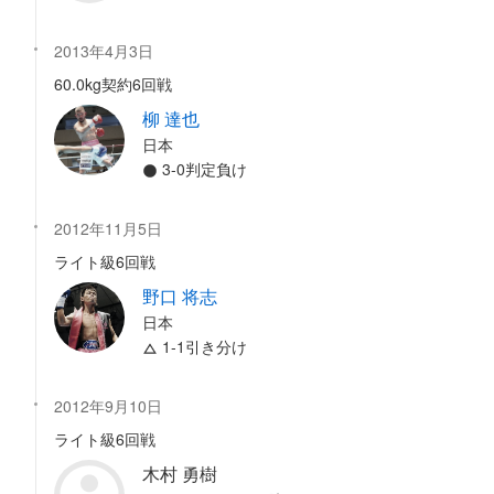
2013年4月3日
60.0kg契約6回戦
柳 達也
日本
3-0判定負け
2012年11月5日
ライト級6回戦
野口 将志
日本
1-1引き分け
2012年9月10日
ライト級6回戦
木村 勇樹