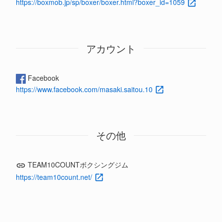
https://boxmob.jp/sp/boxer/boxer.html?boxer_id=1059
アカウント
Facebook
https://www.facebook.com/masaki.saitou.10
その他
TEAM10COUNTボクシングジム
https://team10count.net/