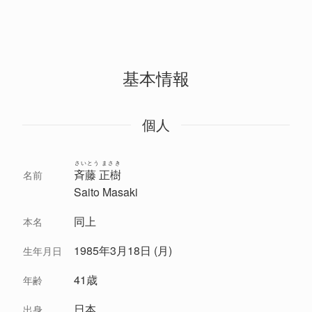
基本情報
個人
さいとう まさき
斉藤 正樹
名前
Saito Masaki
同上
本名
1985年3月18日 (月)
生年月日
41歳
年齢
日本
出身