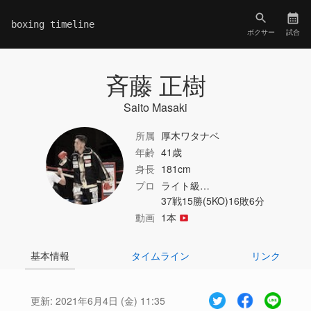
boxing timeline
ボクサー
試合
斉藤 正樹
Saito Masaki
所属
厚木ワタナベ
年齢
41歳
身長
181cm
プロ
ライト級…
37戦15勝(5KO)16敗6分
動画
1本
基本情報
タイムライン
リンク
更新:
2021年6月4日 (金) 11:35