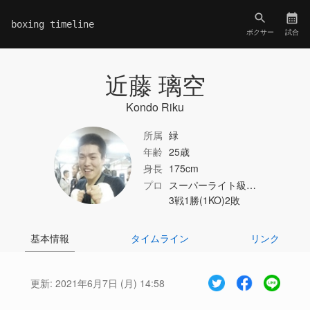
boxing timeline
ボクサー
試合
近藤 璃空
Kondo Riku
所属
緑
年齢
25歳
身長
175cm
プロ
スーパーライト級…
3戦1勝(1KO)2敗
基本情報
タイムライン
リンク
更新:
2021年6月7日 (月) 14:58