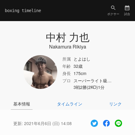
boxing timeline
ボクサー
試合
中村 力也
Nakamura Rikiya
所属
とよはし
年齢
32歳
身長
175cm
プロ
スーパーライト級…
3戦2勝(2KO)1分
基本情報
タイムライン
リンク
更新:
2021年6月6日 (日) 14:08