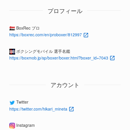
プロフィール
BoxRec プロ
https://boxrec.com/en/proboxer/812997
ボクシングモバイル 選手名鑑
https://boxmob.jp/sp/boxer/boxer.html?boxer_id=7043
アカウント
Twitter
https://twitter.com/hikari_mineta
Instagram