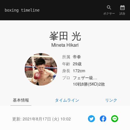
boxing timeline
ボクサー
試合
峯田 光
Mineta Hikari
所属
帝拳
年齢
29歳
身長
172cm
プロ
フェザー級…
10戦8勝(5KO)2敗
基本情報
タイムライン
リンク
更新:
2021年8月17日 (火) 10:02