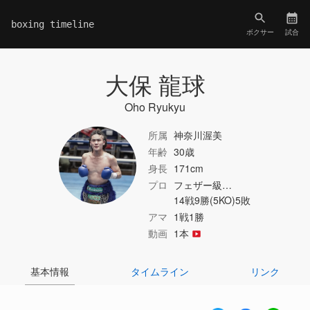
boxing timeline
ボクサー
試合
大保 龍球
Oho Ryukyu
所属
神奈川渥美
年齢
30歳
身長
171cm
プロ
フェザー級…
14戦9勝(5KO)5敗
アマ
1戦1勝
動画
1本
基本情報
タイムライン
リンク