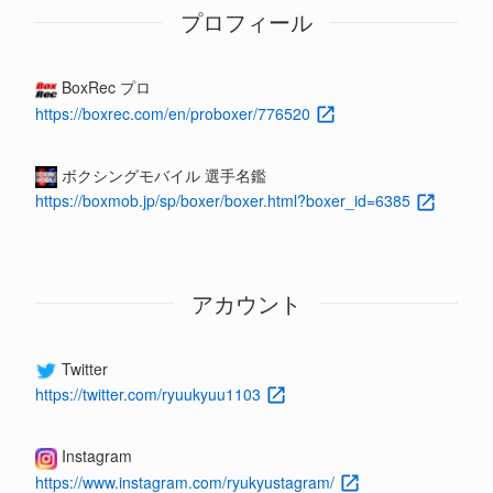
プロフィール
BoxRec プロ
https://boxrec.com/en/proboxer/776520
ボクシングモバイル 選手名鑑
https://boxmob.jp/sp/boxer/boxer.html?boxer_id=6385
アカウント
Twitter
https://twitter.com/ryuukyuu1103
Instagram
https://www.instagram.com/ryukyustagram/