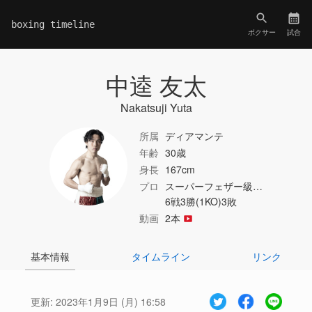
boxing timeline
ボクサー
試合
中逵 友太
Nakatsuji Yuta
所属
ディアマンテ
年齢
30歳
身長
167cm
プロ
スーパーフェザー級…
6戦3勝(1KO)3敗
動画
2本
基本情報
タイムライン
リンク
更新:
2023年1月9日 (月) 16:58