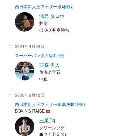
西日本新人王フェザー級4回戦
浦島 タロウ
井岡
3-0 判定勝ち
2021年4月24日
スーパーバンタム級4回戦
西峯 勇人
角海老宝石
中止
2020年9月13日
西日本新人王フェザー級準決勝4回戦
BOXING RAISE
三尾 翔
グリーンツダ
2-1 判定負け