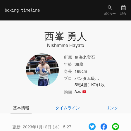
boxing timeline
ボクサー
試合
西峯 勇人
Nishimine Hayato
所属
角海老宝石
年齢
38歳
身長
168cm
プロ
バンタム級…
5戦4勝(1KO)1敗
動画
3本
基本情報
タイムライン
リンク
更新:
2023年1月12日 (木) 15:27