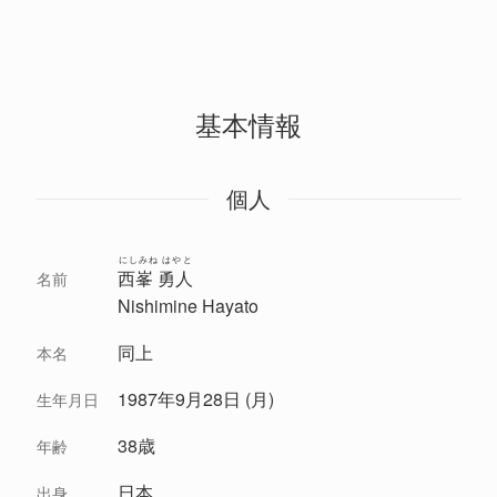
基本情報
個人
にしみね はやと
西峯 勇人
名前
Nishimine Hayato
同上
本名
1987年9月28日 (月)
生年月日
38歳
年齢
日本
出身