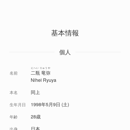
基本情報
個人
にへい りゅうや
二瓶 竜弥
名前
Nihei Ryuya
同上
本名
1998年5月9日 (土)
生年月日
28歳
年齢
日本
出身