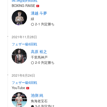
56.5kg契約6回戦
BOXING RAISE
溝越 斗夢
緑
2-1 判定勝ち
2021年11月28日
フェザー級6回戦
高原 裕之
千里馬神戸
2-0 判定勝ち
2021年6月24日
フェザー級6回戦
YouTube
池側 純
角海老宝石
3-0 判定負け