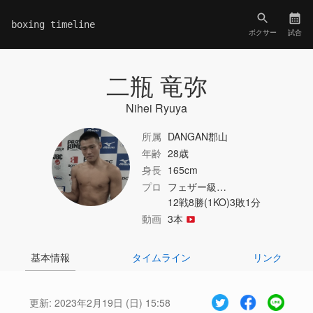
boxing timeline
ボクサー
試合
二瓶 竜弥
Nihei Ryuya
所属
DANGAN郡山
年齢
28歳
身長
165cm
プロ
フェザー級…
12戦8勝(1KO)3敗1分
動画
3本
基本情報
タイムライン
リンク
更新:
2023年2月19日 (日) 15:58