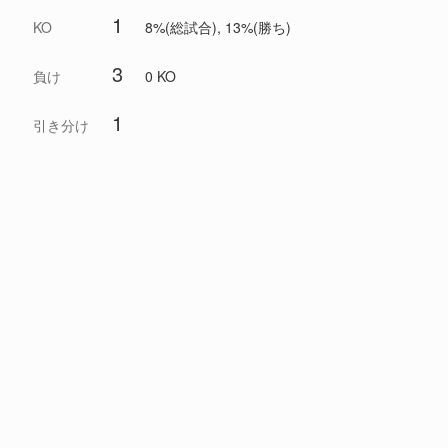
1
KO
8%(総試合), 13%(勝ち)
3
負け
0 KO
1
引き分け