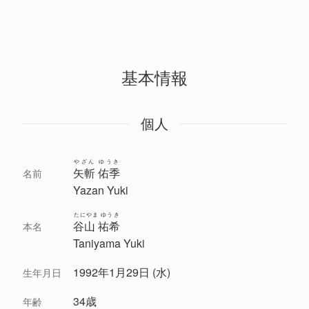
基本情報
個人
やざん ゆうき
矢斬 佑季
名前
Yazan Yuki
たにやま ゆうき
谷山 祐希
本名
Taniyama Yuki
1992年1月29日 (水)
生年月日
34歳
年齢