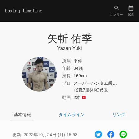
boxing timeline
ボクサー
試合
矢斬 佑季
Yazan Yuki
所属
平仲
年齢
34歳
身長
169cm
プロ
スーパーバンタム級…
12戦7勝(4KO)5敗
動画
2本
基本情報
タイムライン
リンク
更新:
2022年10月24日 (月) 15:58