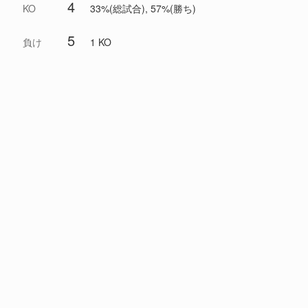
4
KO
33%(総試合), 57%(勝ち)
5
負け
1 KO